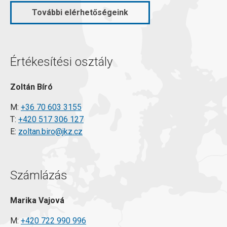
További elérhetőségeink
Értékesítési osztály
Zoltán Bíró
M:
+36 70 603 3155
T:
+420 517 306 127
E:
zoltan.biro@jkz.cz
Számlázás
Marika Vajová
M:
+420 722 990 996