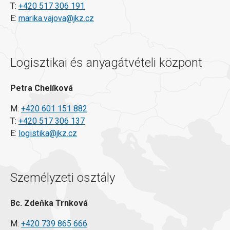
T:
+420 517 306 191
E:
marika.vajova@jkz.cz
Logisztikai és anyagátvételi központ
Petra Chelíková
M:
+420 601 151 882
T:
+420 517 306 137
E:
logistika@jkz.cz
Személyzeti osztály
Bc. Zdeňka Trnková
M:
+420 739 865 666