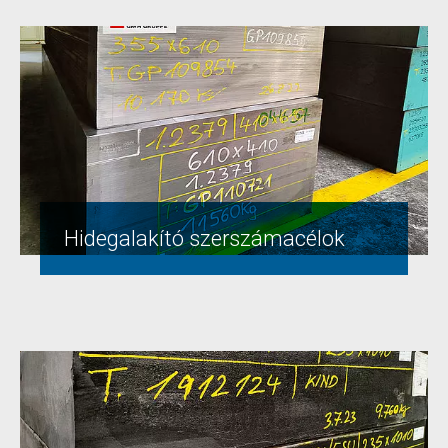
Hidegalakító szerszámacélok