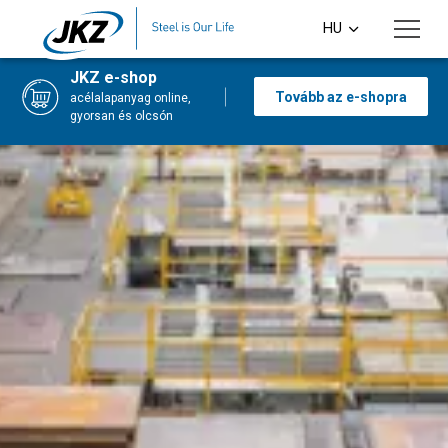
Skip to main content
HU
CS
JKZ e-shop
Tovább az e-shopra
acélalapanyag online,
EN
gyorsan és olcsón
DE
PL
SI