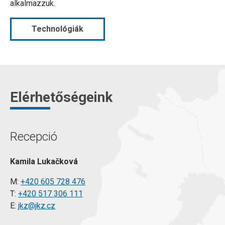
alkalmazzuk.
Technológiák
Elérhetőségeink
Recepció
Kamila Lukačková
M:
+420 605 728 476
T:
+420 517 306 111
E:
jkz@jkz.cz