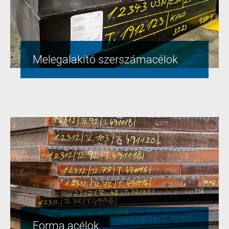
Melegalakító szerszámacélok
Forma acélok