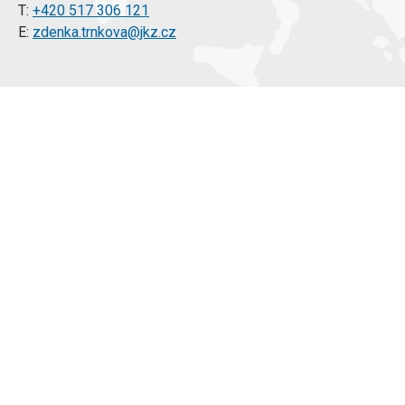
T:
+420 517 306 121
E:
zdenka.trnkova@jkz.cz
Árajánlatkérés
Alapanyag kínálatunk
Szerszámacélok
Speciális acélok
Toolox