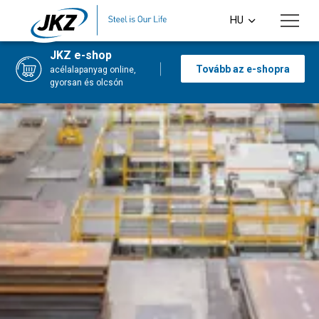
Skip to main content
HU
CS
JKZ e-shop
Tovább az e-shopra
acélalapanyag online,
EN
gyorsan és olcsón
DE
PL
SI