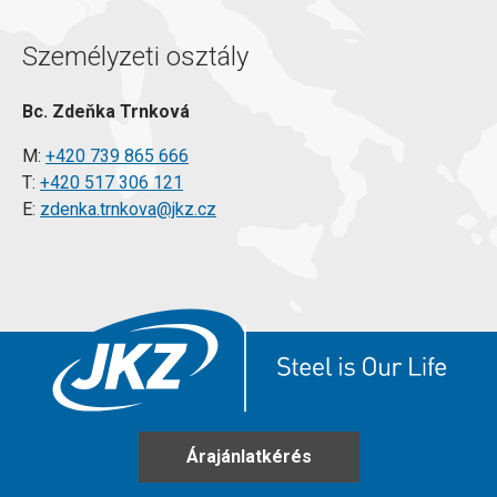
Személyzeti osztály
Bc. Zdeňka Trnková
M:
+420 739 865 666
T:
+420 517 306 121
E:
zdenka.trnkova@jkz.cz
Árajánlatkérés