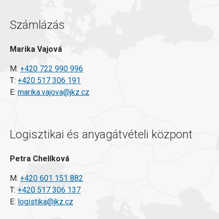
Számlázás
Marika Vajová
M:
+420 722 990 996
T:
+420 517 306 191
E:
marika.vajova@jkz.cz
Logisztikai és anyagátvételi központ
Petra Chelíková
M:
+420 601 151 882
T:
+420 517 306 137
E:
logistika@jkz.cz