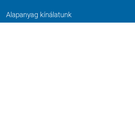
Alapanyag kínálatunk
Szerszámacélok
Speciális acélok
Toolox
Superplast
Ötvözött és ötvözetlen acélok
Technológiák
Alapanyag darabolása
CNC Megmunkálás
Lángvágás
Feszültségmentesítés
Minőség