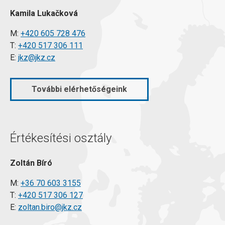
Kamila Lukačková
M:
+420 605 728 476
T:
+420 517 306 111
E:
jkz@jkz.cz
További elérhetőségeink
Értékesítési osztály
Zoltán Bíró
M:
+36 70 603 3155
T:
+420 517 306 127
E:
zoltan.biro@jkz.cz