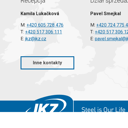
Recepcja
Dział sprzeda
Kamila Lukačková
Pavel Smejkal
M:
+420 605 728 476
M:
+420 724 775 
T:
+420 517 306 111
T:
+420 517 306 1
E:
jkz@jkz.cz
E:
pavel.smejkal@j
Inne kontakty