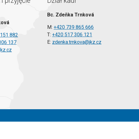
i przyjęcie
Dział kadr
Bc. Zdeňka Trnková
ková
M:
+420 739 865 666
T:
+420 517 306 121
 151 882
E:
zdenka.trnkova@jkz.cz
306 137
jkz.cz
Złożyć wniosek