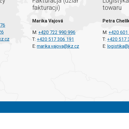
ży
Fakturacja (dział
Logistyka 
fakturacji)
towaru
Marika Vajová
Petra Chelí
476
26
M:
+420 722 990 996
M:
+420 601
kz.cz
T:
+420 517 306 191
T:
+420 517 
E:
marika.vajova@jkz.cz
E:
logistika@