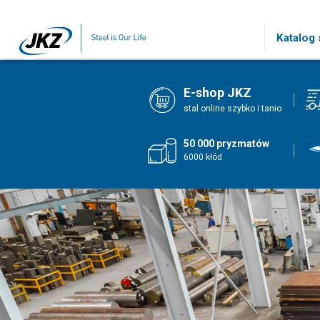
Skip to main content
Katalog s
E-shop JKZ
stal online szybko i tanio
50 000 pryzmatów
6000 kłód