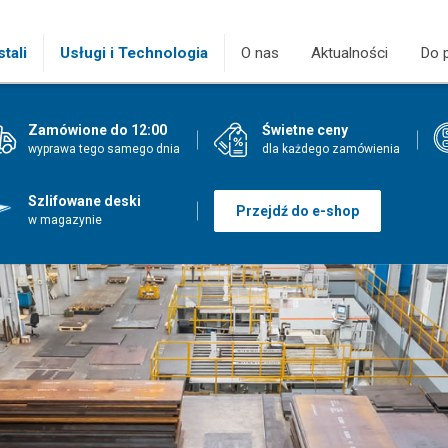
tali
(current)
Usługi i Technologia
O nas
Aktualności
Do 
Zamówione do 12:00
Świetne ceny
wyprawa tego samego dnia
dla każdego zamówienia
Szlifowane deski
Przejdź do e-shop
w magazynie