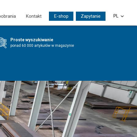
pobrania
Kontakt
E-shop
Zapytanie
PL
CS
Proste wyszukiwanie
EN
ponad 60 000 artykułów w magazynie
DE
SI
HU