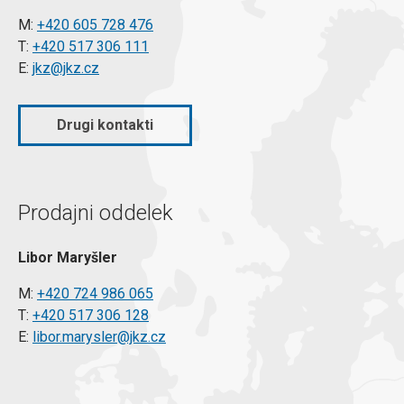
M:
+420 605 728 476
T:
+420 517 306 111
E:
jkz@jkz.cz
Drugi kontakti
Prodajni oddelek
Libor Maryšler
M:
+420 724 986 065
T:
+420 517 306 128
E:
libor.marysler@jkz.cz