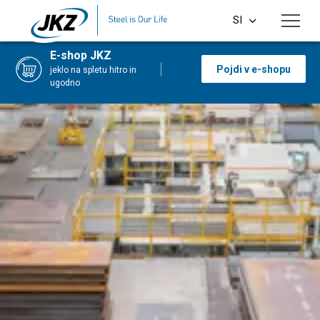
Skip to main content
SI
CS
E-shop JKZ
Pojdi v e-shopu
jeklo na spletu hitro in
EN
ugodno
DE
PL
HU