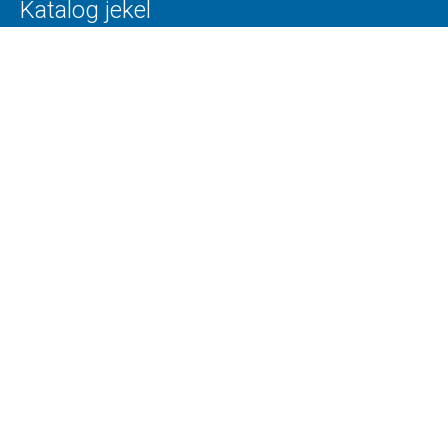
Katalog jekel
Orodna jekla
Posebna jekla
Toolox
Superplast
Legirana in nelegirana jekla
Tehnologije
Razrez
CNC obdelava
Plamenski razrez
Žarjenje
Kvaliteta
Logistika