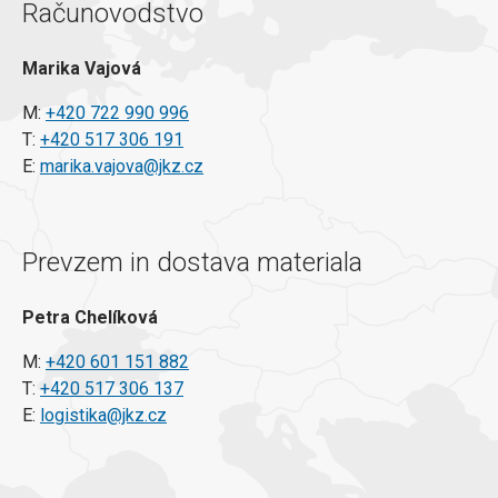
Računovodstvo
Marika Vajová
M:
+420 722 990 996
T:
+420 517 306 191
E:
marika.vajova@jkz.cz
Prevzem in dostava materiala
Petra Chelíková
M:
+420 601 151 882
T:
+420 517 306 137
E:
logistika@jkz.cz