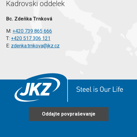
Kadrovski oddelek
Bc. Zdeňka Trnková
M:
+420 739 865 666
T:
+420 517 306 121
E:
zdenka.trnkova@jkz.cz
Oddajte povpraševanje