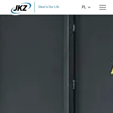
Skip to main content
PL
CS
EN
DE
SI
HU