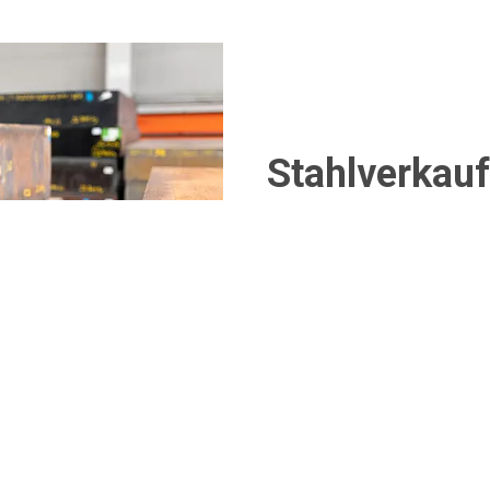
Stahlverkauf
Wir liefern Stahl vom Werk 
Gröditz, SSAB - Toolox.
Katalog
E