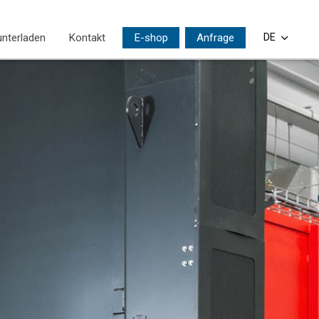
nterladen
Kontakt
E-shop
Anfrage
DE
CS
EN
PL
SI
HU