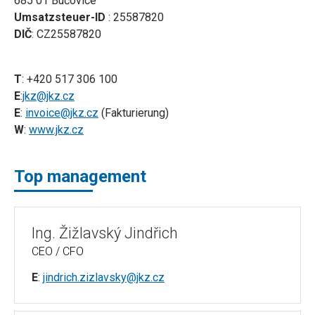
685 01 Bučovice
Umsatzsteuer-ID
: 25587820
DIČ
: CZ25587820
T
: +420 517 306 100
E
:
jkz@jkz.cz
E
:
invoice@jkz.cz
(Fakturierung)
W
:
www.jkz.cz
Top management
Ing. Žižlavský Jindřich
CEO / CFO
E
:
jindrich.zizlavsky@jkz.cz