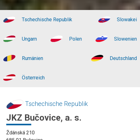
Tschechische Republik
Slowakei
Ungarn
Polen
Slowenien
Rumänien
Deutschland
Österreich
Tschechische Republik
JKZ Bučovice, a. s.
Ždánská 210