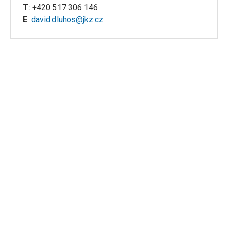
T
: +420 517 306 146
E
:
david.dluhos@jkz.cz