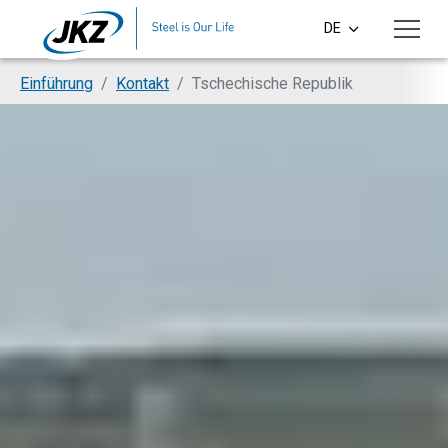
Skip to main content
DE
CS
You are here:
Einführung
Kontakt
Tschechische Republik
EN
PL
SI
HU