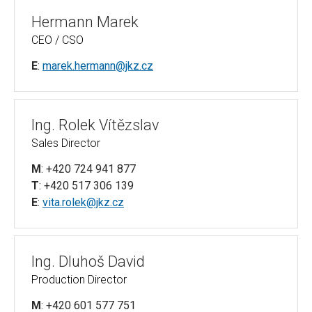
Hermann Marek
CEO / CSO
E
:
marek.hermann@jkz.cz
Ing. Rolek Vítězslav
Sales Director
M
: +420 724 941 877
T
: +420 517 306 139
E
:
vita.rolek@jkz.cz
Ing. Dluhoš David
Production Director
M
: +420 601 577 751