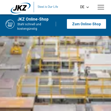
Skip to main content
DE
CS
JKZ Online-Shop
Zum Online-Shop
Stahl schnell und
EN
kostengünstig
PL
SI
HU