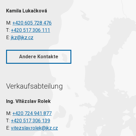
Kamila Lukačková
M:
+420 605 728 476
T:
+420 517 306 111
E:
jkz@jkz.cz
Andere Kontakte
Verkaufsabteilung
Ing. Vítězslav Rolek
M:
+420 724 941 877
T:
+420 517 306 139
E:
vitezslav.rolek@jkz.cz