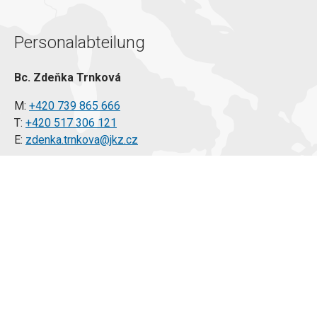
Personalabteilung
Bc. Zdeňka Trnková
M:
+420 739 865 666
T:
+420 517 306 121
E:
zdenka.trnkova@jkz.cz
Anfrage stellen