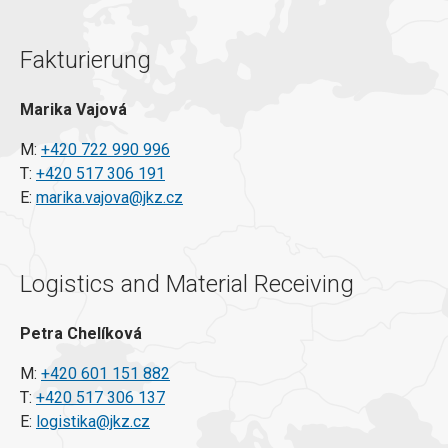
Fakturierung
Marika Vajová
M:
+420 722 990 996
T:
+420 517 306 191
E:
marika.vajova@jkz.cz
Logistics and Material Receiving
Petra Chelíková
M:
+420 601 151 882
T:
+420 517 306 137
E:
logistika@jkz.cz