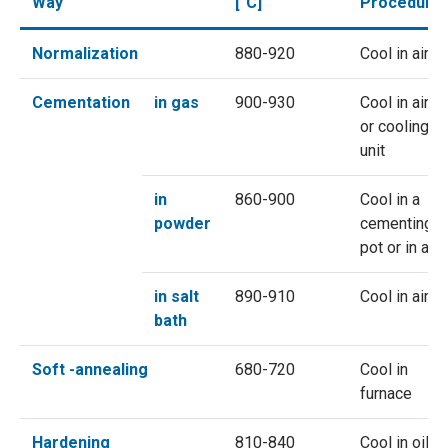
Way
[°C]
Procedure
Normalization
880-920
Cool in air
Cementation
in gas
900-930
Cool in air
or cooling
unit
in
860-900
Cool in a
powder
cementing
pot or in air
in salt
890-910
Cool in air
bath
Soft -annealing
680-720
Cool in
furnace
Hardening
810-840
Cool in oil