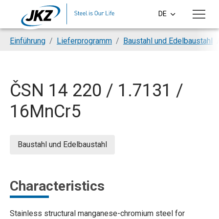
Skip to main content
DE
CS
You are here:
Einführung
Lieferprogramm
Baustahl und Edelbaustahl
EN
PL
ČSN 14 220 / 1.7131 /
SI
16MnCr5
HU
Baustahl und Edelbaustahl
Characteristics
Stainless structural manganese-chromium steel for