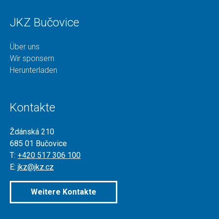
JKZ Bučovice
Über uns
Wir sponsern
Herunterladen
Kontakte
Ždánská 210
685 01 Bučovice
T:
+420 517 306 100
E:
jkz@jkz.cz
Weitere Kontakte