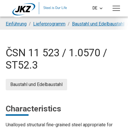
Skip to main content
DE
CS
You are here:
Einführung
Lieferprogramm
Baustahl und Edelbaustahl
EN
PL
ČSN 11 523 / 1.0570 /
SI
ST52.3
HU
Baustahl und Edelbaustahl
Characteristics
Unalloyed structural fine-grained steel appropriate for