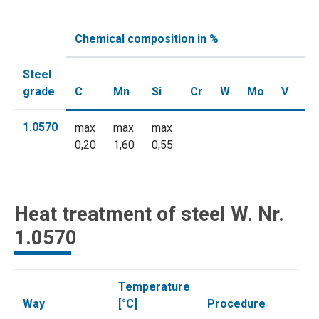
Chemical composition in %
Steel
Ni
grade
C
Mn
Si
Cr
W
Mo
V
m
1.0570
max
max
max
0,20
1,60
0,55
Heat treatment of steel W. Nr.
1.0570
Temperature
Way
[°C]
Procedure