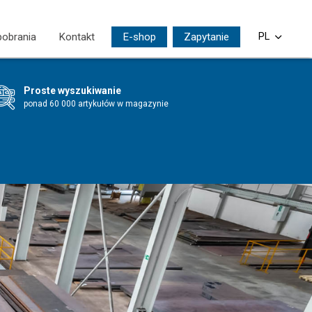
pobrania
Kontakt
E-shop
Zapytanie
PL
CS
Proste wyszukiwanie
EN
ponad 60 000 artykułów w magazynie
DE
SI
HU