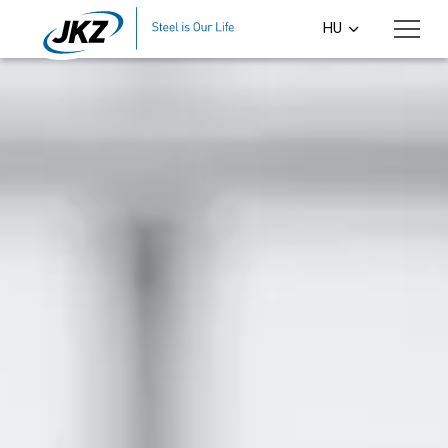
Skip to main content
HU
CS
EN
DE
PL
SI