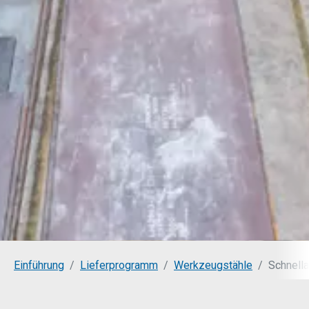
You are here:
Einführung
Lieferprogramm
Werkzeugstähle
Schnella