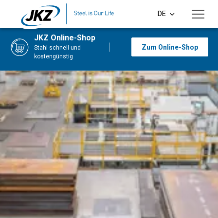
Skip to main content
DE
CS
JKZ Online-Shop
Zum Online-Shop
Stahl schnell und
EN
kostengünstig
PL
SI
HU