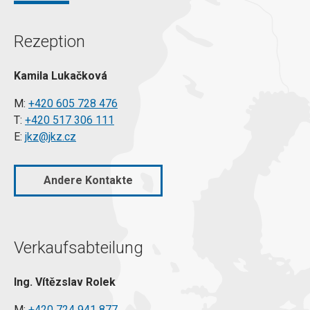
Rezeption
Kamila Lukačková
M:
+420 605 728 476
T:
+420 517 306 111
E:
jkz@jkz.cz
Andere Kontakte
Verkaufsabteilung
Ing. Vítězslav Rolek
M:
+420 724 941 877