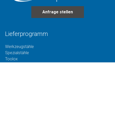
Anfrage stellen
Lieferprogramm
Werkzeugstähle
Spezialstähle
Toolox
Superplast
Baustahl und Edelbaustahl
Technologie
Schneiden
CNC-Maschinen