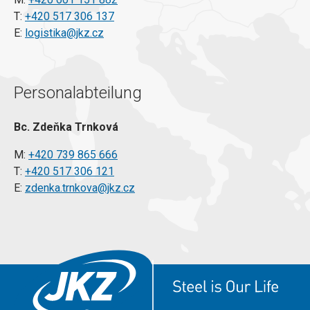
T:
+420 517 306 137
E:
logistika@jkz.cz
Personalabteilung
Bc. Zdeňka Trnková
M:
+420 739 865 666
T:
+420 517 306 121
E:
zdenka.trnkova@jkz.cz