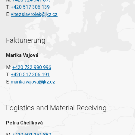
T:
+420 517 306 139
E:
vitezslav.rolek@jkz.cz
Fakturierung
Marika Vajová
M:
+420 722 990 996
T:
+420 517 306 191
E:
marika.vajova@jkz.cz
Logistics and Material Receiving
Petra Chelíková
M:
+420 601 151 882