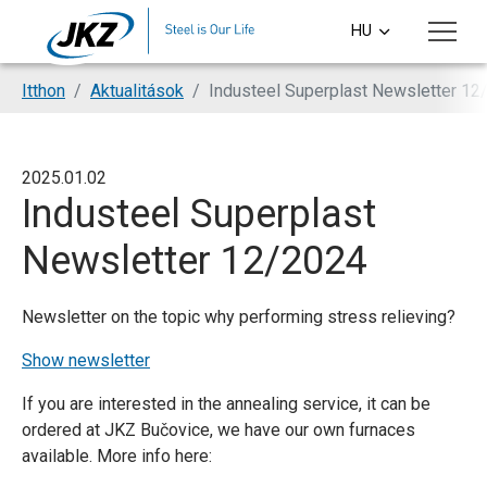
Skip to main content
HU
CS
You are here:
Itthon
Aktualitások
Industeel Superplast Newsletter 12
EN
DE
2025.01.02
Industeel Superplast
PL
Newsletter 12/2024
SI
Newsletter on the topic why performing stress relieving?
Show newsletter
If you are interested in the annealing service, it can be
ordered at JKZ Bučovice, we have our own furnaces
available. More info here: