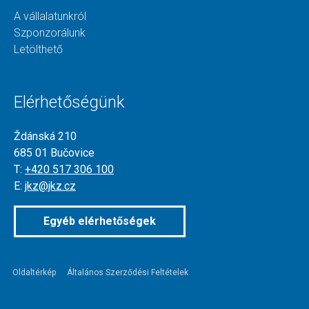
A vállalatunkról
Szponzorálunk
Letölthető
Elérhetőségünk
Ždánská 210
685 01 Bučovice
T:
+420 517 306 100
E:
jkz@jkz.cz
Egyéb elérhetőségek
Oldaltérkép
Általános Szerződési Feltételek