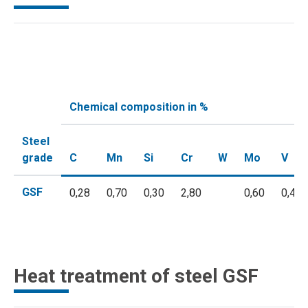
Chemical composition in %
Steel
grade
C
Mn
Si
Cr
W
Mo
V
GSF
0,28
0,70
0,30
2,80
0,60
0,40
Heat treatment of steel GSF