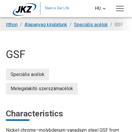
Skip to main content
HU
CS
You are here:
Itthon
Alapanyag kínálatunk
Speciális acélok
GSF
EN
DE
GSF
PL
SI
Speciális acélok
Melegalakító szerszámacélok
Characteristics
Nickel-chrome–molybdenum-vanadium steel GSF from