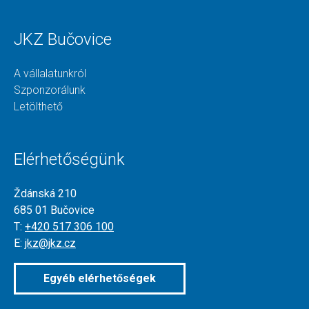
JKZ Bučovice
A vállalatunkról
Szponzorálunk
Letölthető
Elérhetőségünk
Ždánská 210
685 01 Bučovice
T:
+420 517 306 100
E:
jkz@jkz.cz
Egyéb elérhetőségek