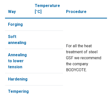
Temperature
Way
[°C]
Procedure
Forging
Soft
annealing
For all the heat
treatment of steel
Annealing
GSF we recommend
to lower
the company
tension
BODYCOTE.
Hardening
Tempering