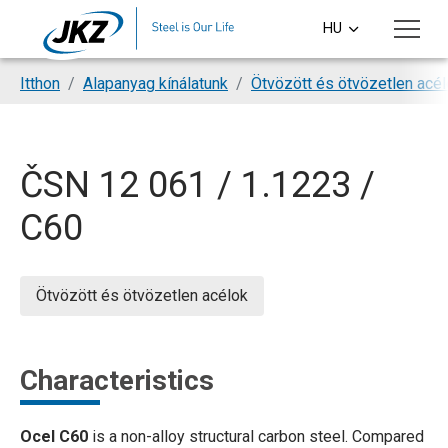
Skip to main content
HU
CS
You are here:
Itthon
Alapanyag kínálatunk
Ötvözött és ötvözetlen acé
EN
DE
ČSN 12 061 / 1.1223 /
PL
C60
SI
Ötvözött és ötvözetlen acélok
Characteristics
Ocel C60
is a non-alloy structural carbon steel. Compared