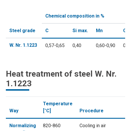
Chemical composition in %
Steel grade
C
Si max.
Mn
Cr 
W. Nr. 1.1223
0,57-0,65
0,40
0,60-0,90
0,4
Heat treatment of steel W. Nr.
1.1223
Temperature
Way
[°C]
Procedure
Normalizing
820-860
Cooling in air