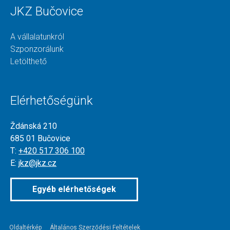
JKZ Bučovice
A vállalatunkról
Szponzorálunk
Letölthető
Elérhetőségünk
Ždánská 210
685 01 Bučovice
T:
+420 517 306 100
E:
jkz@jkz.cz
Egyéb elérhetőségek
Oldaltérkép
Általános Szerződési Feltételek