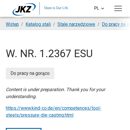
Skip to main content
PL
CS
You are here:
Wstęp
Katalog stali
Stale narzędziowe
Do pracy na 
EN
DE
W. NR. 1.2367 ESU
SI
HU
Do pracy na gorąco
Content is under preparation. Thank you for your
understanding.
https://www.kind-co.de/en/competences/tool-
steels/pressure-die-casting.html