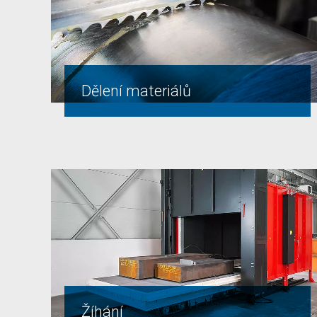
Dělení materiálů
Žíhání