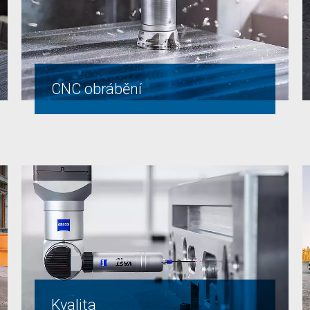
CNC obrábění
Kvalita