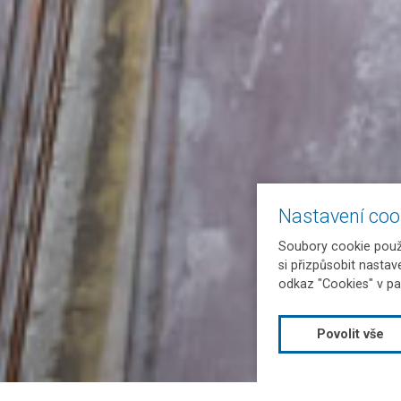
Nastavení coo
Soubory cookie použí
si přizpůsobit nastav
odkaz "Cookies" v pa
Povolit vše