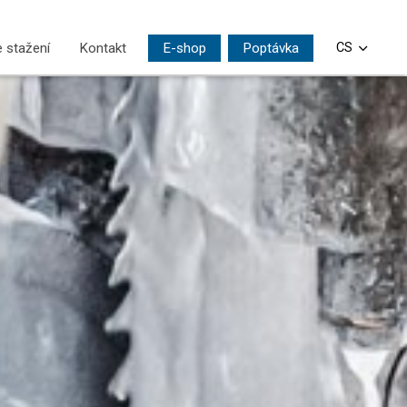
 stažení
Kontakt
E-shop
Poptávka
CS
EN
DE
PL
SI
HU