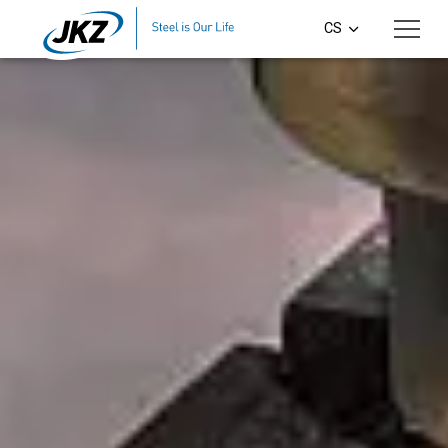
Přeskočit na hlavní obsah
CS
EN
DE
PL
SI
HU