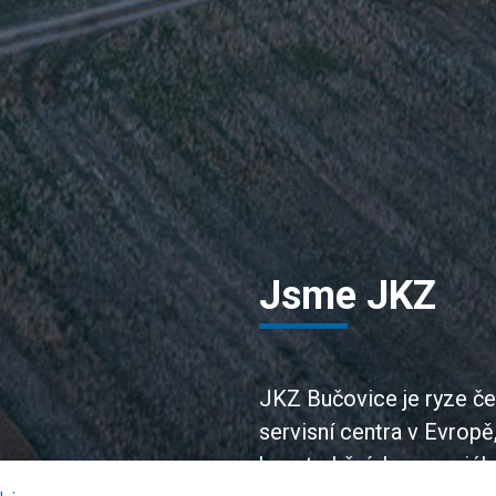
Jsme JKZ
JKZ Bučovice je ryze če
servisní centra v Evropě
konstrukčních a speciáln