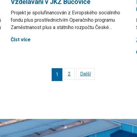
Vzdělávání v JKZ Bučovice
Projekt je spolufinancován z Evropského sociálního
fondu plus prostřednictvím Operačního programu
i
Zaměstnanost plus a státního rozpočtu České…
i
Číst více
2
Další
1