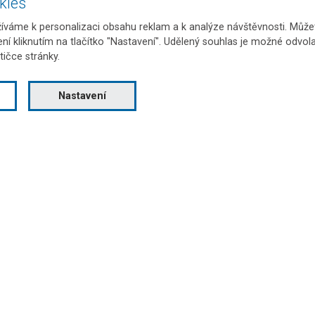
kies
váme k personalizaci obsahu reklam a k analýze návštěvnosti. Můžet
O společnosti
ení kliknutím na tlačítko "Nastavení". Udělený souhlas je možné odvola
tičce stránky.
Nastavení