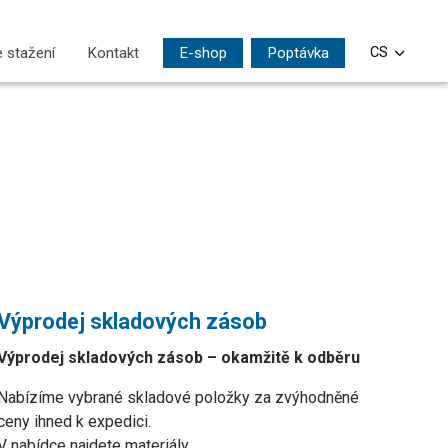
t)
 stažení
Kontakt
E-shop
Poptávka
CS
EN
DE
PL
SI
HU
Výprodej skladových zásob
Výprodej skladových zásob – okamžitě k odběru
Nabízíme vybrané skladové položky za zvýhodněné
ceny ihned k expedici.
V nabídce najdete materiály…