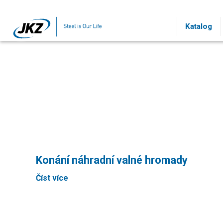
Přeskočit na hlavní obsah
Katalog
Konání náhradní valné hromady
Číst více