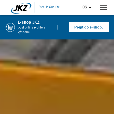
Přeskočit na hlavní obsah
CS
EN
E-shop JKZ
Přejít do e-shopu
ocel online rychle a
DE
výhodně
PL
SI
HU