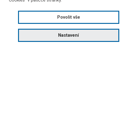
"Cookies" v patičce stránky.
Žíhání
Povolit vše
Nastavení
Kvalita