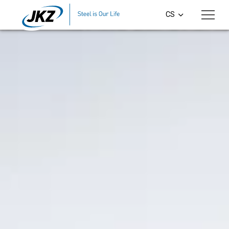
Přeskočit na hlavní obsah
CS
EN
DE
PL
SI
HU