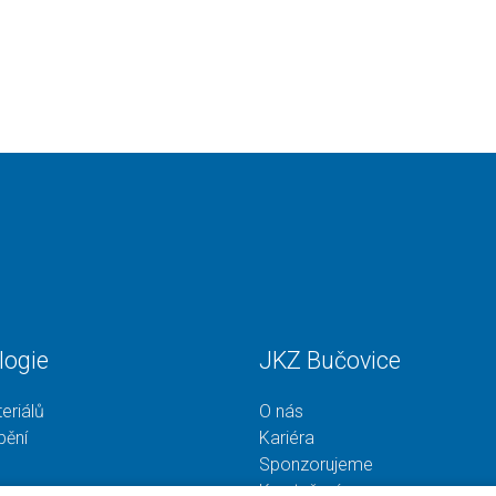
logie
JKZ Bučovice
eriálů
O nás
bění
Kariéra
Sponzorujeme
Ke stažení