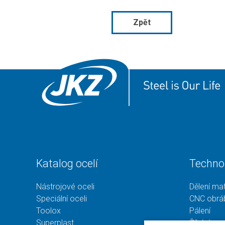
Zpět
Katalog ocelí
Techno
Nástrojové oceli
Dělení mat
Speciální oceli
CNC obrá
Toolox
Pálení
Superplast
Žíhání