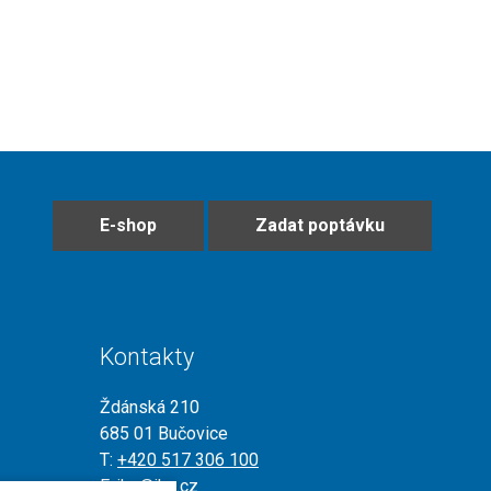
E-shop
Zadat poptávku
Kontakty
Ždánská 210
685 01 Bučovice
T:
+420 517 306 100
E:
jkz@jkz.cz