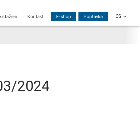
 stažení
Kontakt
E-shop
Poptávka
CS
EN
DE
PL
SI
 03/2024
HU