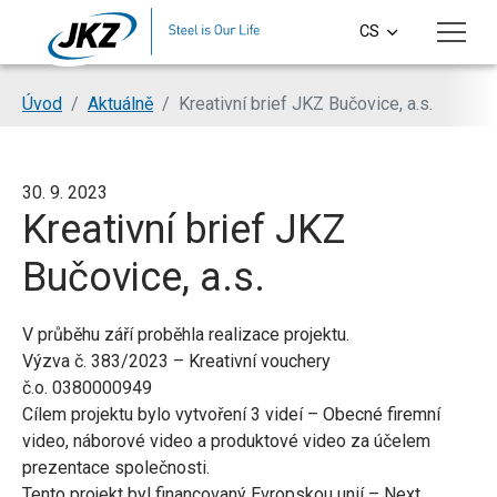
Přeskočit na hlavní obsah
CS
EN
Jsi tady:
Úvod
Aktuálně
Kreativní brief JKZ Bučovice, a.s.
DE
PL
30. 9. 2023
Kreativní brief JKZ
SI
Bučovice, a.s.
HU
V průběhu září proběhla realizace projektu.
Výzva č. 383/2023 – Kreativní vouchery
č.o. 0380000949
Cílem projektu bylo vytvoření 3 videí – Obecné firemní
video, náborové video a produktové video za účelem
prezentace společnosti.
Tento projekt byl financovaný Evropskou unií – Next