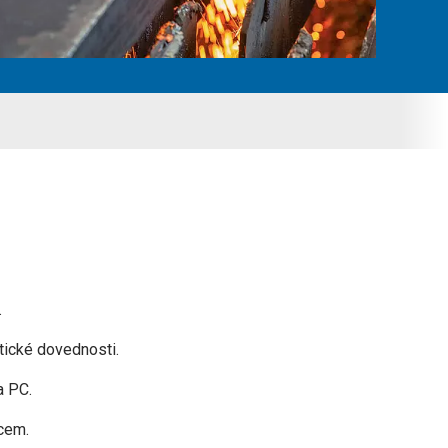
.
tické dovednosti.
a PC.
cem.