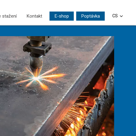
 stažení
Kontakt
E-shop
Poptávka
CS
EN
DE
PL
SI
HU