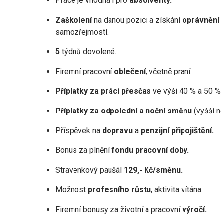
Práce je vhodná i pro
absolventy.
Zaškolení
na danou pozici a získání
oprávnění
samozřejmostí.
5
týdnů dovolené.
Firemní pracovní
oblečení
, včetně praní.
Příplatky za práci přesčas
ve výši 40 % a 50 %
Příplatky za odpolední a noční směnu
(vyšší n
Příspěvek na
dopravu
a
penzijní připojištění.
Bonus za plnění
fondu pracovní doby.
Stravenkový paušál
129,- Kč/směnu.
Možnost
profesního růstu
, aktivita vítána.
Firemní bonusy za životní a pracovní
výročí.