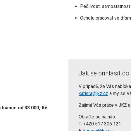
Pečlivost, samostatnost 
Ochotu pracovat ve třís
Jak se přihlásit do
V případě, že Vás nabídka
kariera@jkz.cz
a my se V
Zajímá Vás práce v JKZ a
tnance od 33 000,-Kč.
Obraťte se na nás:
T: +420 517 306 121
E:
kariera@jkz.cz