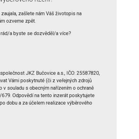
 zaujala, zašlete nám Váš životopis na
ám ozveme zpět.
 rád/a byste se dozvěděl/a více?
 společnost JKZ Bučovice a.s., IČO: 25587820,
vat Vámi poskytnuté (či z veřejných zdrojů
 to v souladu s obecným nařízením o ochraně
/679. Odpovědí na tento inzerát poskytujete
 po dobu a za účelem realizace výběrového