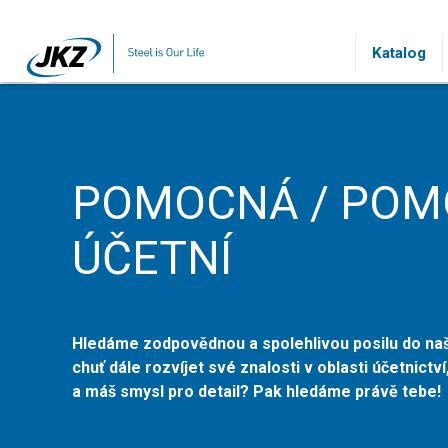
Přeskočit na hlavní obsah
Katalog
POMOCNÁ / PO
ÚČETNÍ
Hledáme zodpovědnou a spolehlivou posilu do na
chuť dále rozvíjet své znalosti v oblasti účetnictví
a máš smysl pro detail? Pak hledáme právě tebe!