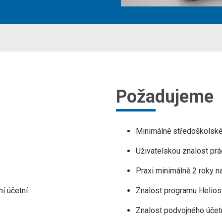
Požadujeme
Minimálně středoškolsk
Uživatelskou znalost pr
Praxi minimálně 2 roky n
í účetní.
Znalost programu Helios
Znalost podvojného účet