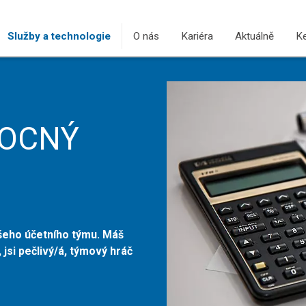
Služby a technologie
O nás
Kariéra
Aktuálně
Ke
MOCNÝ
šeho účetního týmu. Máš
, jsi pečlivý/á, týmový hráč