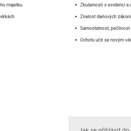
ho majetku.
Zkušenosti s evidencí a
věrkách.
Znalost daňových zákonů
Samostatnost, pečlivost
Ochotu učit se novým věce
Jak se přihlásit do