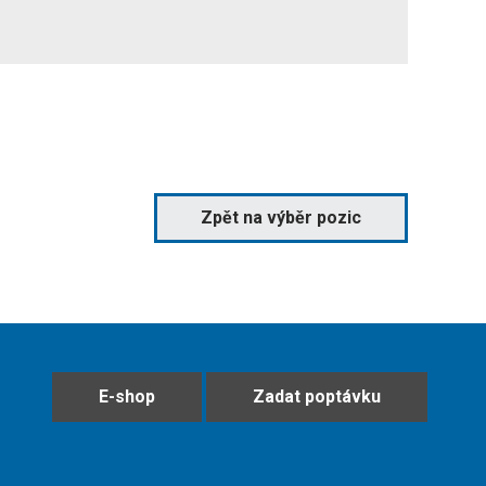
Zpět na výběr pozic
E-shop
Zadat poptávku