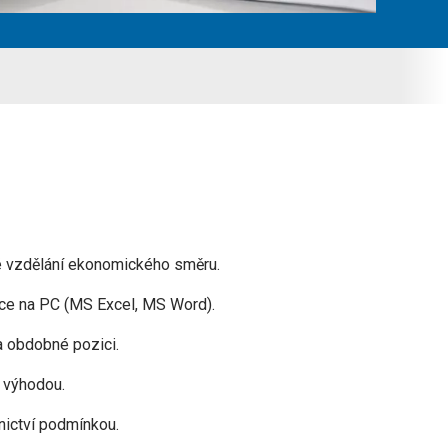
é vzdělání ekonomického směru.
áce na PC (MS Excel, MS Word).
a obdobné pozici.
 výhodou.
nictví podmínkou.