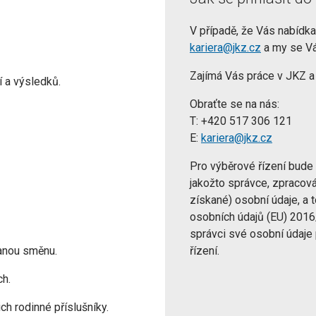
V případě, že Vás nabídka
kariera@jkz.cz
a my se V
Zajímá Vás práce v JKZ a
 a výsledků.
Obraťte se na nás:
T: +420 517 306 121
E:
kariera@jkz.cz
Pro výběrové řízení bude
jakožto správce, zpracová
získané) osobní údaje, a
osobních údajů (EU) 2016
správci své osobní údaje
řízení.
anou směnu.
ch.
ch rodinné příslušníky.