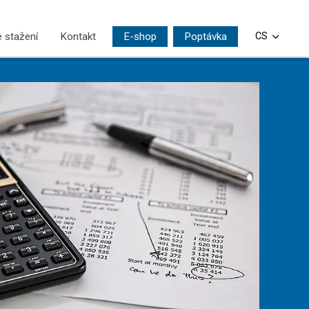
 stažení
Kontakt
E-shop
Poptávka
CS
EN
DE
PL
SI
HU