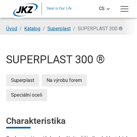
Přeskočit na hlavní obsah
CS
EN
Jsi tady:
Úvod
Katalog
Superplast
SUPERPLAST 300 ®
DE
PL
SUPERPLAST 300 ®
SI
HU
Superplast
Na výrobu forem
Speciální oceli
Charakteristika