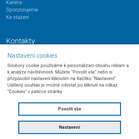
Kariéra
Sponzorujeme
Ke stažení
Kontakty
Nastavení cookies
Ždánská 210
685 01 Bučovice
Soubory cookie používáme k personalizaci obsahu reklam a
T:
+420 517 306 100
k analýze návštěvnosti. Můžete "Povolit vše" nebo si
E:
jkz@jkz.cz
přizpůsobit nastavení kliknutím na tlačítko "Nastavení".
Udělený souhlas je možné odvolat po kliknutí na odkaz
"Cookies" v patičce stránky.
Další kontakty
Povolit vše
Mapa stránek
Všeobecné obchodní podmínky
Nastavení
Copyright © 2026 JKZ. Vyrobilo
ERIGO
.