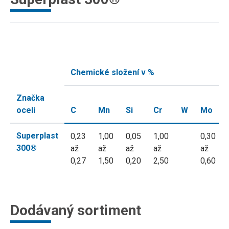
Chemické složení v %
Značka
oceli
C
Mn
Si
Cr
W
Mo
Superplast
0,23
1,00
0,05
1,00
0,30
300®
až
až
až
až
až
0,27
1,50
0,20
2,50
0,60
Dodávaný sortiment