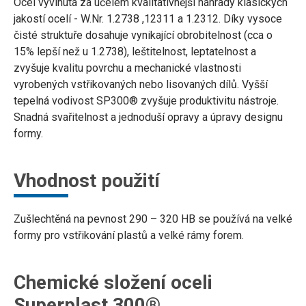
Ocel vyvinutá za účelem kvalitativnější náhrady klasických
jakostí ocelí - W.Nr. 1.2738 ,12311 a 1.2312. Díky vysoce
čisté struktuře dosahuje vynikající obrobitelnost (cca o
15% lepší než u 1.2738), leštitelnost, leptatelnost a
zvyšuje kvalitu povrchu a mechanické vlastnosti
vyrobených vstřikovaných nebo lisovaných dílů. Vyšší
tepelná vodivost SP300® zvyšuje produktivitu nástroje.
Snadná svařitelnost a jednoduší opravy a úpravy designu
formy.
Vhodnost použití
Zušlechtěná na pevnost 290 – 320 HB se používá na velké
formy pro vstřikování plastů a velké rámy forem.
Chemické složení oceli
Superplast 300®