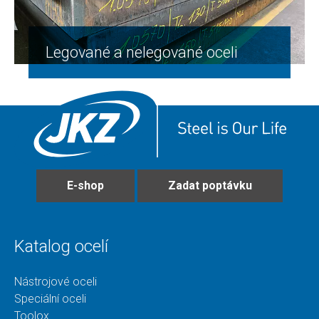
Legované a nelegované oceli
E-shop
Zadat poptávku
Katalog ocelí
Nástrojové oceli
Speciální oceli
Toolox