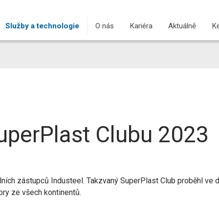
Služby a technologie
O nás
Kariéra
Aktuálně
Ke
uperPlast Clubu 2023
álních zástupců Industeel. Takzvaný SuperPlast Club proběhl ve 
tory ze všech kontinentů.