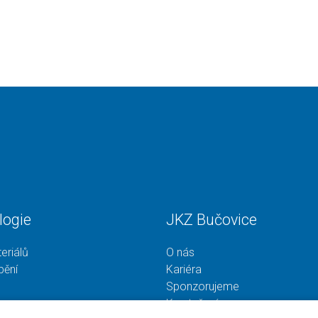
logie
JKZ Bučovice
eriálů
O nás
bění
Kariéra
Sponzorujeme
Ke stažení