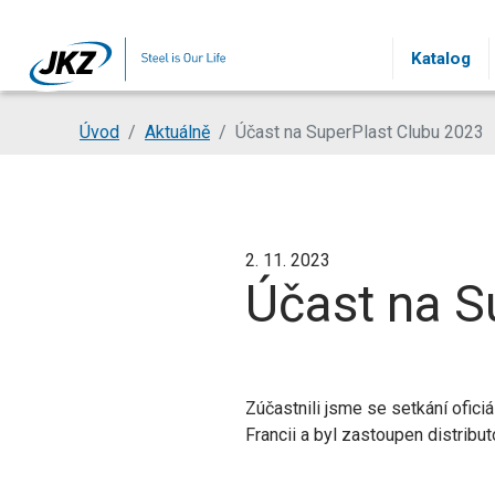
Přeskočit na hlavní obsah
Katalog
Jsi tady:
Úvod
Aktuálně
Účast na SuperPlast Clubu 2023
2. 11. 2023
Účast na S
Zúčastnili jsme se setkání ofici
Francii a byl zastoupen distribu