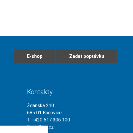
E-shop
Zadat poptávku
Kontakty
Ždánská 210
685 01 Bučovice
T:
+420 517 306 100
E:
jkz@jkz.cz