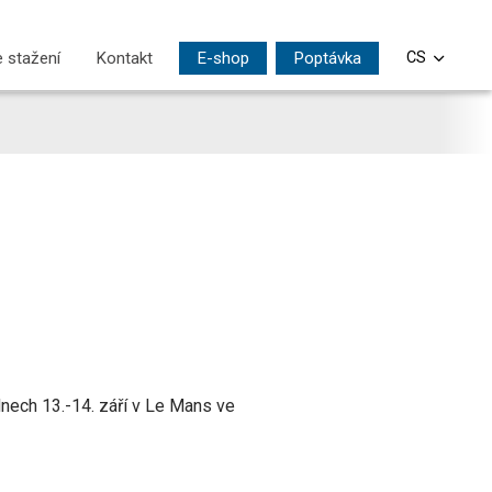
 stažení
Kontakt
E-shop
Poptávka
CS
EN
DE
PL
SI
HU
dnech 13.-14. září v Le Mans ve