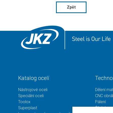
Zpět
Katalog ocelí
Techno
Nástrojové oceli
Dělení mat
Speciální oceli
CNC obrá
Toolox
Pálení
Superplast
Žíhání