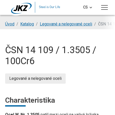
Přeskočit na hlavní obsah
CS
EN
Jsi tady:
Úvod
Katalog
Legované a nelegované oceli
ČSN 14 1
DE
PL
ČSN 14 109 / 1.3505 /
SI
100Cr6
HU
Legované a nelegované oceli
Charakteristika
Ocel W. Nr. 1.3505
patří mezi oceli na valivá ložiska.