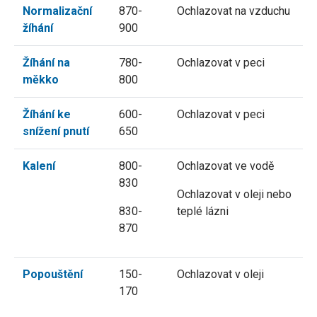
Normalizační
870-
Ochlazovat na vzduchu
žíhání
900
Žíhání na
780-
Ochlazovat v peci
měkko
800
Žíhání ke
600-
Ochlazovat v peci
snížení pnutí
650
Kalení
800-
Ochlazovat ve vodě
830
Ochlazovat v oleji nebo
830-
teplé lázni
870
Popouštění
150-
Ochlazovat v oleji
170