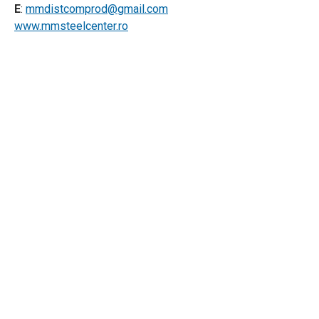
E
:
mmdistcomprod@gmail.com
www.mmsteelcenter.ro