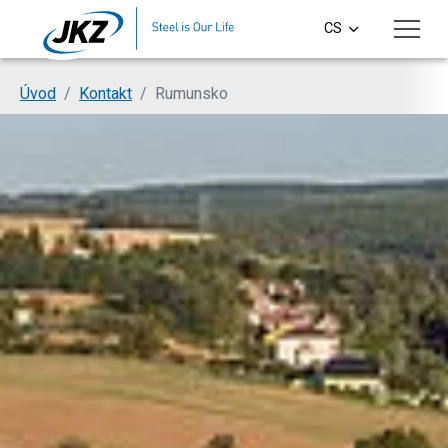
Přeskočit na hlavní obsah
CS
EN
Jsi tady:
Úvod
Kontakt
Rumunsko
DE
PL
SI
HU