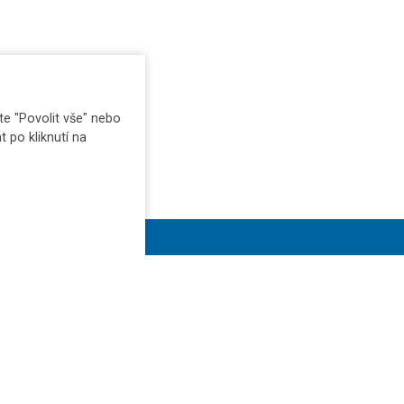
e "Povolit vše" nebo
t po kliknutí na
E-shop
Zadat poptávku
Kontakty