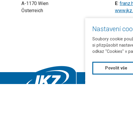
A-1170 Wien
E
:
franz.
Österreich
www.jkz
Nastavení coo
Soubory cookie použí
si přizpůsobit nastav
odkaz "Cookies" v pa
Povolit vše
Katalog ocelí
Techno