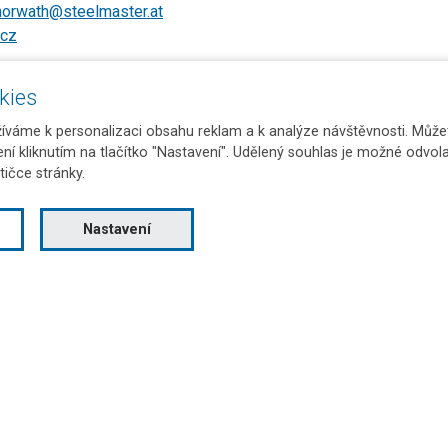
horwath@steelmaster.at
.cz
kies
váme k personalizaci obsahu reklam a k analýze návštěvnosti. Můžet
ení kliknutím na tlačítko "Nastavení". Udělený souhlas je možné odvola
tičce stránky.
Nastavení
logie
JKZ Bučovice