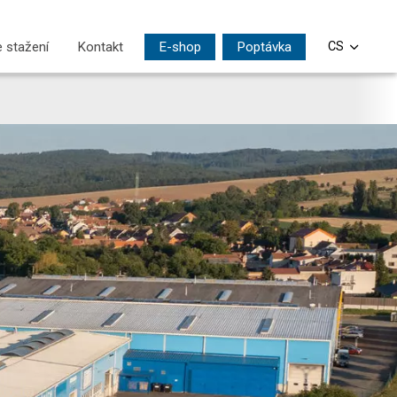
 stažení
Kontakt
E-shop
Poptávka
CS
EN
DE
PL
SI
HU