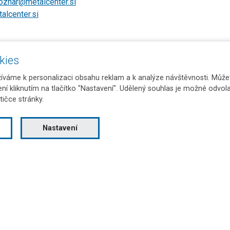
oznar@metalcenter.si
lcenter.si
kies
váme k personalizaci obsahu reklam a k analýze návštěvnosti. Můžet
ení kliknutím na tlačítko "Nastavení". Udělený souhlas je možné odvola
tičce stránky.
Nastavení