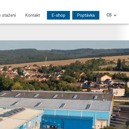
 stažení
Kontakt
E-shop
Poptávka
CS
EN
DE
PL
SI
HU