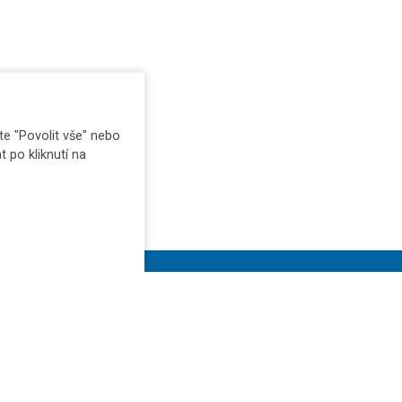
e "Povolit vše" nebo
t po kliknutí na
E-shop
Zadat poptávku