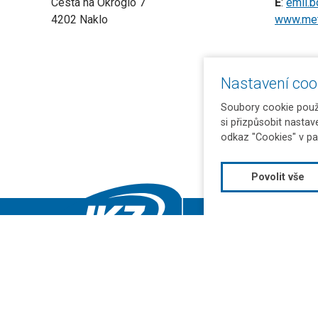
Cesta na Okroglo 7
E
:
emil.b
4202 Naklo
www.meta
Nastavení coo
Soubory cookie použí
si přizpůsobit nastav
odkaz "Cookies" v pa
Povolit vše